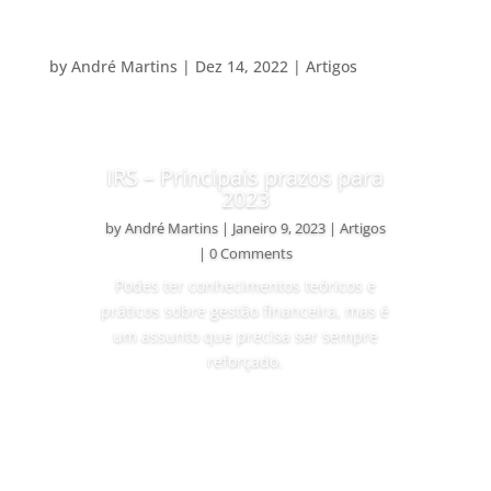
by
André Martins
|
Dez 14, 2022
|
Artigos
IRS – Principais prazos para
2023
by
André Martins
|
Janeiro 9, 2023
|
Artigos
| 0 Comments
Podes ter conhecimentos teóricos e
práticos sobre gestão financeira, mas é
um assunto que precisa ser sempre
reforçado.
Ver Mais