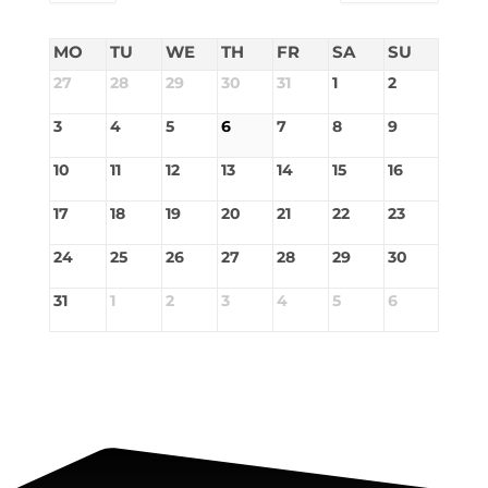
MO
TU
WE
TH
FR
SA
SU
27
28
29
30
31
1
2
3
4
5
6
7
8
9
10
11
12
13
14
15
16
17
18
19
20
21
22
23
24
25
26
27
28
29
30
31
1
2
3
4
5
6